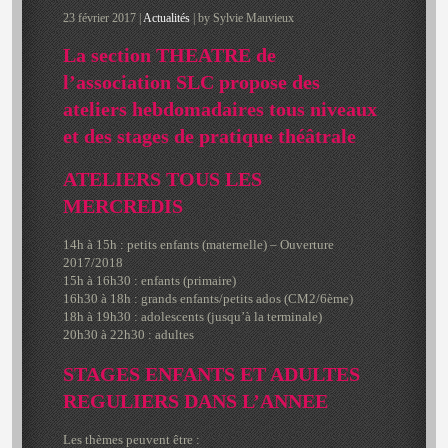
23 février 2017 |
Actualités
| by Sylvie Mauvieux
La section THEATRE de
l’association SLC propose des
ateliers hebdomadaires tous niveaux
et des stages de pratique théâtrale
ATELIERS TOUS LES
MERCREDIS
14h à 15h : petits enfants (maternelle) – Ouverture
2017/2018
15h à 16h30 : enfants (primaire)
16h30 à 18h : grands enfants/petits ados (CM2/6ème)
18h à 19h30 : adolescents (jusqu’à la terminale)
20h30 à 22h30 : adultes
STAGES ENFANTS ET ADULTES
REGULIERS DANS L’ANNEE
Les thèmes peuvent être :