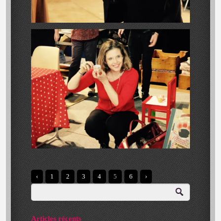
‹
1
2
3
4
5
6
›
Articles récents