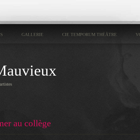
ÉS
GALLERIE
CIE TEMPORUM THÉÂTRE
V
Mauvieux
rtistes
mer au collège